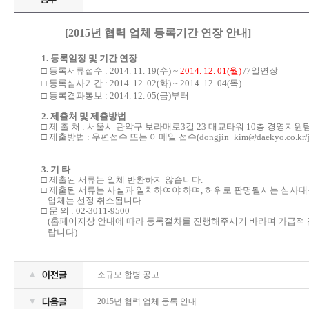
[2015년 협력 업체 등록기간 연장 안내]
1.
등록일정 및 기간 연장
□ 등록서류접수
: 2014. 11. 19(
수
) ~
2014. 12
. 0
1
(월
)
/7일연장
□ 등록심사기간
: 2014. 12. 02(
화
) ~ 2014. 12. 04(
목
)
□ 등록결과통보
: 2014. 12. 05(
금
)
부터
2.
제출처 및 제출방법
□ 제 출 처
:
서울시 관악구 보라매로
3
길
23
대교타워
10
층 경영지원
□ 제출방법
:
우편접수 또는 이메일 접수
(
dongjin_kim@daekyo.co.kr/
3.
기 타
□ 제출된 서류는 일체 반환하지 않습니다
.
□ 제출된 서류는 사실과 일치하여야 하며
,
허위로 판명될시는 심사대
업체는 선정 취소됩니다
.
□ 문 의
: 02-3011-9500
(
홈페이지상 안내에 따라 등록절차를 진행해주시기 바라며 가급적 
랍니다
)
소규모 합병 공고
2015년 협력 업체 등록 안내